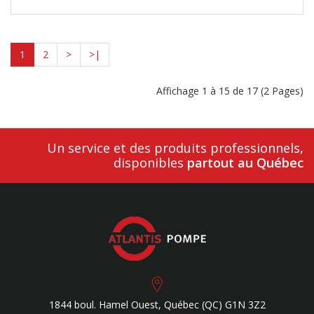
1
2
>
>|
Affichage 1 à 15 de 17 (2 Pages)
Un service et des produits professionnels,
disponibles
partout au Québec
1844 boul. Hamel Ouest,
Québec (QC)
G1N 3Z2