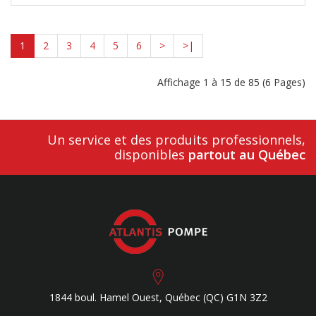
1
2
3
4
5
6
>
>|
Affichage 1 à 15 de 85 (6 Pages)
Un service et des produits professionnels,
disponibles
partout au Québec
1844 boul. Hamel Ouest,
Québec (QC)
G1N 3Z2